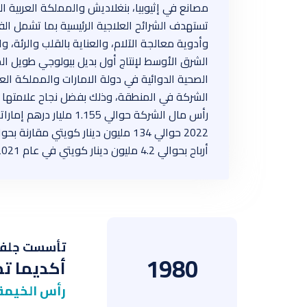
مصانع في إثيوبيا، بنغلاديش والمملكة العربية 
تستهدف الشرائح العلاجية الرئيسية بما تشمل الفئات
وأدوية معالجة الآلام، والعناية بالقلب والرئة،
الشرق الأوسط لإنتاج أول بديل بيولوجي طويل المف
الشركة في المنطقة، وذلك بفضل نجاح علامتها التج
أرباح بحوالي 4.2 مليون دينار كويتي في عام 2021.
تأسست جلفار عا
1980
أكديما تمتلك 
رأس الخيمة ،